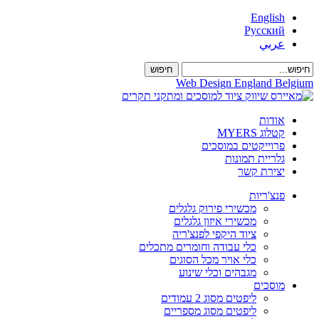
English
Русский
عربي
Web Design England Belgium
אודות
קטלוג MYERS
פרוייקטים במוסכים
גלריית תמונות
יצירת קשר
פנצ'ריות
מכשירי פירוק גלגלים
מכשירי איזון גלגלים
ציוד היקפי לפנצ'ריה
כלי עבודה וחומרים מתכלים
כלי אויר מכל הסוגים
מגבהים וכלי שינוע
מוסכים
ליפטים מסוג 2 עמודים
ליפטים מסוג מספריים